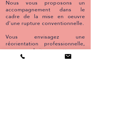
Nous vous
proposons
un
accompagnement dans le
cadre de la mise en oeuvre
d'une rupture
conventionnelle.
Vous envisagez une
réorientation professionnelle,
vous souhaitez mettre un
terme à votre relation de
travail actuelle, nous vous
assistons à toutes les étapes
du processus de rupture
conventionnelle, afin de
mettre toutes les chances de
votre côté.
Vous êtes salarié, la rupture
conventionnelle
vous
permet
de quitter votre