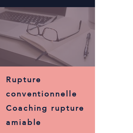
Rupture
conventionnelle
Coaching rupture
amiable